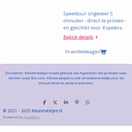
Speelduur ongeveer 5
minuten - direct te printen -
en geschikt voor 4 spelers.
Bekijk details
In winkelwagen
Disclaimer: Kleuterateljee maakt gebruik van hyperlinks die je leiden naar
derden zoals Bol.com. Kleuterateljee is niet verantwoordelijk voor de
inhoud deze en andere websites.
D
D
S
P
D
e
e
h
i
e
© 2021 - 2025 Kleuterateljee.nl
l
e
a
n
l
Powered by
JouwWeb
e
l
r
n
e
n
e
e
n
n