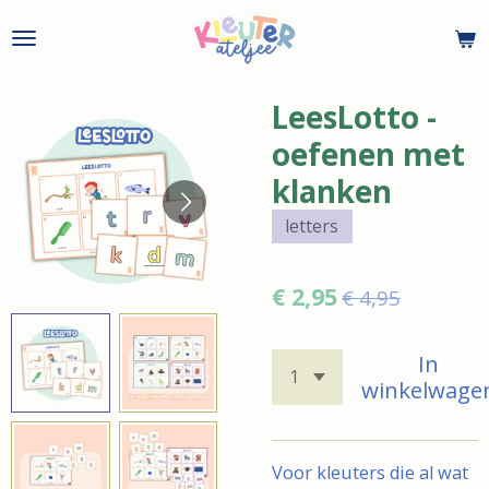
Ga
direct
naar
de
LeesLotto -
hoofdinhoud
oefenen met
klanken
letters
€ 2,95
€ 4,95
In
winkelwage
Voor kleuters die al wat