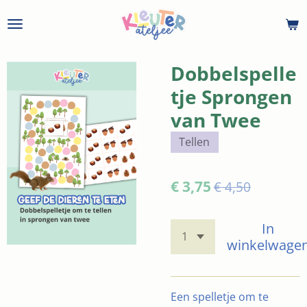
Ga
direct
naar
de
Dobbelspelle
hoofdinhoud
tje Sprongen
van Twee
Tellen
€ 3,75
€ 4,50
In
winkelwage
Een spelletje om te