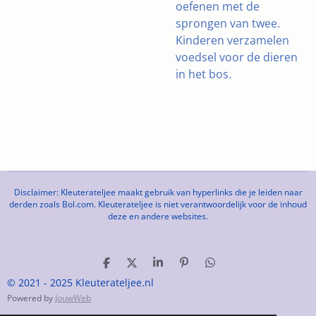
oefenen met de
sprongen van twee.
Kinderen verzamelen
voedsel voor de dieren
in het bos.
Disclaimer: Kleuterateljee maakt gebruik van hyperlinks die je leiden naar
derden zoals Bol.com. Kleuterateljee is niet verantwoordelijk voor de inhoud
deze en andere websites.
D
D
S
P
D
e
e
h
i
e
© 2021 - 2025 Kleuterateljee.nl
l
e
a
n
l
Powered by
JouwWeb
e
l
r
n
e
n
e
e
n