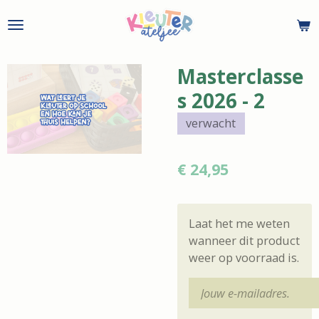
Ga
direct
naar
de
Masterclasse
hoofdinhoud
s 2026 - 2
verwacht
€ 24,95
Laat het me weten
wanneer dit product
weer op voorraad is.