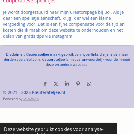
Coöperatieve spelletjes
Je wordt doorgestuurd naar mijn Creatorspage bij Bol. Als je
daar een spelletje aanschaft, krijg ik er wel een kleine
vergoeding voor. Dat is een fijne compensatie voor de tijd en
kosten die ik maak om deze website te onderhouden en het
delen van gratis tips via Instagram.
Disclaimer: Kleuterateljee maakt gebruik van hyperlinks die je leiden naar
derden zoals Bol.com. Kleuterateljee is niet verantwoordelijk voor de inhoud
deze en andere websites.
D
D
S
P
D
e
e
h
i
e
© 2021 - 2025 Kleuterateljee.nl
l
e
a
n
l
Powered by
JouwWeb
e
l
r
n
e
n
e
e
n
n
Deze website gebruikt cookies voor analyse-