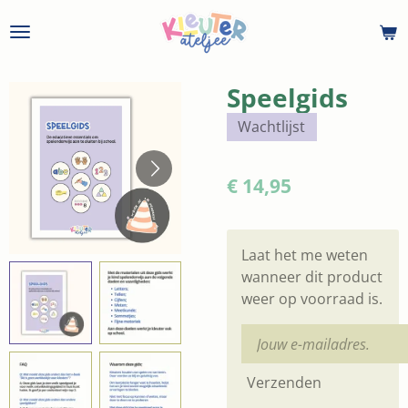
Ga
direct
naar
de
Speelgids
hoofdinhoud
Wachtlijst
€ 14,95
Laat het me weten
wanneer dit product
weer op voorraad is.
Verzenden